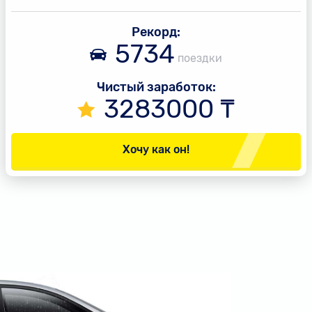
Рекорд:
5734
поездки
Чистый заработок:
3283000
₸
Хочу как он!