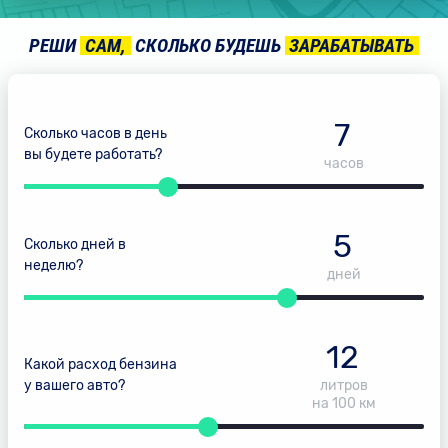
РЕШИ
CАМ,
СКОЛЬКО БУДЕШЬ
ЗАРАБАТЫВАТЬ
 заявку и
начните
же через 30 минут
7
Сколько часов в день
вы будете работать?
часов
5
Сколько дней в
неделю?
дней
12
Какой расход бензина
у вашего авто?
литров
на 100 км